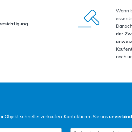
Wenn be
essenti
besichtigung
Danach 
der Zw
anwese
Kaufent
noch um
r Objekt schneller verkaufen. Kontaktieren Sie uns
unverbind