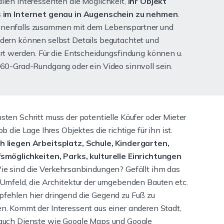
llen Interessenten die Möglichkeit,
Ihr Objekt
s im Internet genau in Augenschein zu nehmen
.
nenfalls zusammen mit dem Lebenspartner und
dern können selbst Details begutachtet und
ert werden. Für die Entscheidungsfindung können u.
360-Grad-Rundgang oder ein Video sinnvoll sein.
sten Schritt muss der potentielle Käufer oder Mieter
ob die Lage Ihres Objektes die richtige für ihn ist.
 liegen Arbeitsplatz, Schule, Kindergarten,
smöglichkeiten, Parks, kulturelle Einrichtungen
e sind die Verkehrsanbindungen? Gefällt ihm das
 Umfeld, die Architektur der umgebenden Bauten etc.
fehlen hier dringend die Gegend zu Fuß zu
n. Kommt der Interessent aus einer anderen Stadt,
auch Dienste wie Google Maps und Google