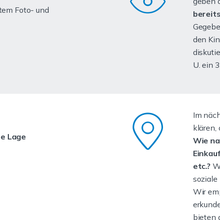
geben a
tem Foto- und
bereit
Gegebe
den Kin
diskuti
U. ein 
Im näch
klären, 
ie Lage
Wie nah
Einkauf
etc.?
Wi
soziale
Wir emp
erkunde
bieten 