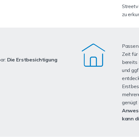
Streetv
zu erku
Passen 
Zeit fü
bar:
Die Erstbesichtigung
bereits 
und ggf
entdeck
Erstbes
mehrere
genügt 
Anwese
kann d